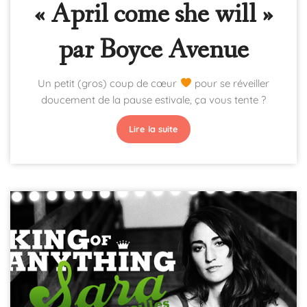
« April come she will »
par Boyce Avenue
Un petit (gros) coup de cœur
pour se réveiller
doucement de la pause estivale, ça vous tente ?
Lire la suite