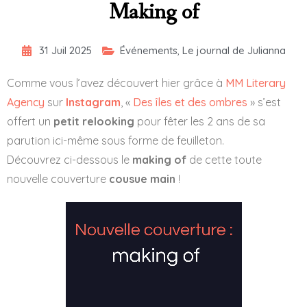
Making of
31 Juil 2025
Événements
,
Le journal de Julianna
Comme vous l’avez découvert hier grâce à
MM Literary
Agency
sur
Instagram
, «
Des îles et des ombres
» s’est
offert un
petit relooking
pour fêter les 2 ans de sa
parution ici-même sous forme de feuilleton.
Découvrez ci-dessous le
making of
de cette toute
nouvelle couverture
cousue main
!