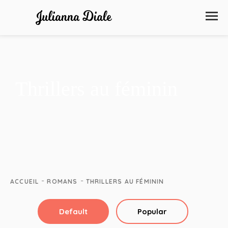
Thrillers au féminin
-
-
ACCUEIL
ROMANS
THRILLERS AU FÉMININ
Default
Popular